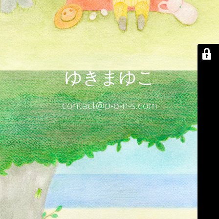
ゆきまゆこ
contact@p-o-n-s.com