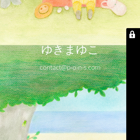
ゆきまゆこ
contact@p-o-n-s.com