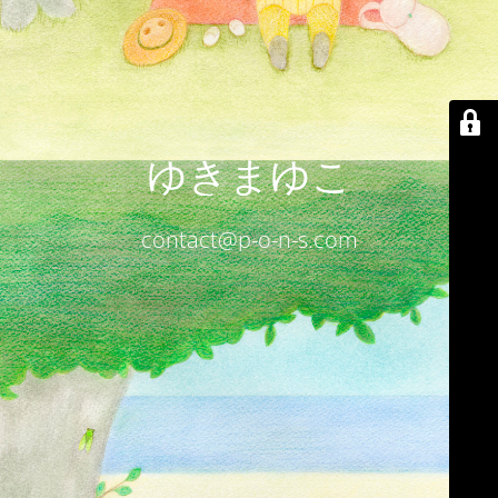
ゆきまゆこ
contact@p-o-n-s.com