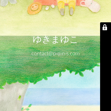
ゆきまゆこ
contact@p-o-n-s.com